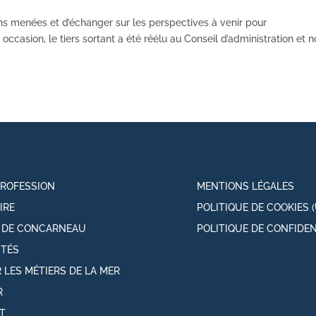
ns menées et d’échanger sur les perspectives à venir pour
occasion, le tiers sortant a été réélu au Conseil d’administration et 
PROFESSION
MENTIONS LÉGALES
IRE
POLITIQUE DE COOKIES (
T DE CONCARNEAU
POLITIQUE DE CONFIDEN
ITÉS
 LES MÉTIERS DE LA MER
R
T