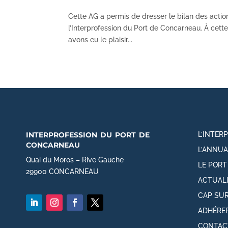
Cette AG a permis de dresser le bilan des actio
l’Interprofession du Port de Concarneau. À cette 
avons eu le plaisir...
interprofession du port de
L’INTER
concarneau
L’ANNUA
Quai du Moros – Rive Gauche
LE POR
29900 CONCARNEAU
ACTUAL
CAP SUR
ADHÉRE
CONTAC