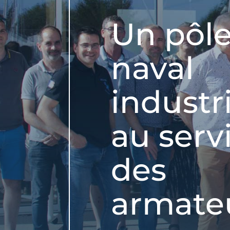
Un pôl
naval
industr
au serv
des
armate