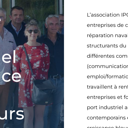
e
L’association
IP
entreprises de 
réparation naval
structurants du
iel
différentes co
(communication
ice
emploi/formation
travaillent à ren
entreprises et 
urs
port industriel 
contemporains e