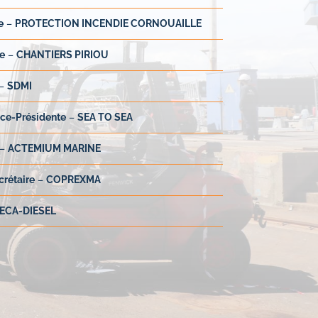
e
–
PROTECTION INCENDIE CORNOUAILLE
e
–
CHANTIERS PIRIOU
–
SDMI
ice-Présidente
–
SEA TO SEA
–
ACTEMIUM MARINE
crétaire
–
COPREXMA
ECA-DIESEL