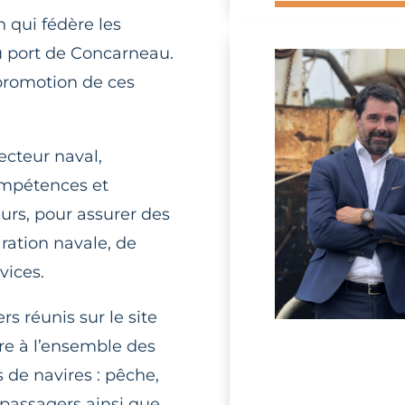
n qui fédère les
du port de Concarneau.
 promotion de ces
ecteur naval,
compétences et
eurs, pour assurer des
ration navale, de
vices.
s réunis sur le site
e à l’ensemble des
s de navires : pêche,
e passagers ainsi que