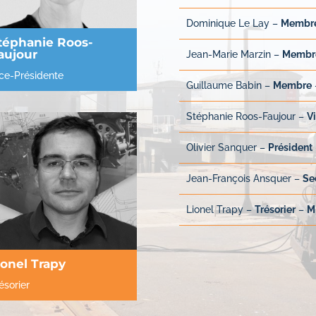
Dominique Le Lay –
Membr
téphanie Roos-
aujour
Jean-Marie Marzin –
Membr
ce-Présidente
Guillaume Babin
–
Membre
Stéphanie Roos-Faujour –
V
Olivier Sanquer –
Président
Jean-François Ansquer –
Se
Lionel Trapy –
Trésorier
–
M
ionel Trapy
ésorier