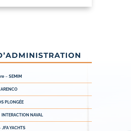
D’ADMINISTRATION
b
re
–
SEMIM
CARENCO
OS PLONGÉE
–
INTERACTION NAVAL
–
JFA YACHTS