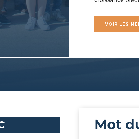
croissance bleu
VOIR LES M
Mot d
C