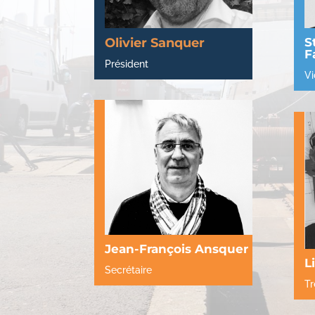
Olivier Sanquer
S
F
Président
Vi
Jean-François Ansquer
L
Secrétaire
Tr