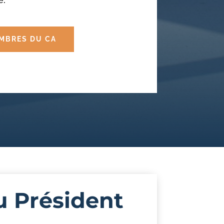
e.
EMBRES DU CA
u Président