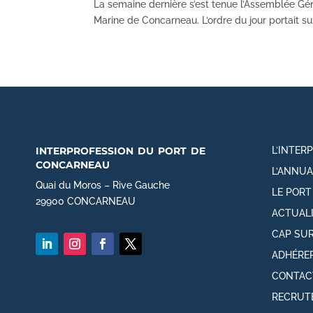
La semaine dernière s’est tenue l’Assemblée Gén
Marine de Concarneau. L’ordre du jour portait sur 
interprofession du port de
L’INTER
concarneau
L’ANNUA
Quai du Moros – Rive Gauche
LE POR
29900 CONCARNEAU
ACTUAL
CAP SUR
ADHÉRE
CONTAC
RECRUT