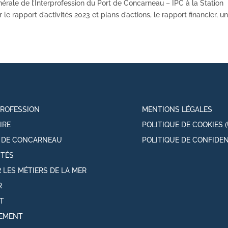
érale de l’Interprofession du Port de Concarneau – IPC à la Station
le rapport d’activités 2023 et plans d’actions, le rapport financier, un.
PROFESSION
MENTIONS LÉGALES
IRE
POLITIQUE DE COOKIES (
T DE CONCARNEAU
POLITIQUE DE CONFIDEN
ITÉS
 LES MÉTIERS DE LA MER
R
T
EMENT