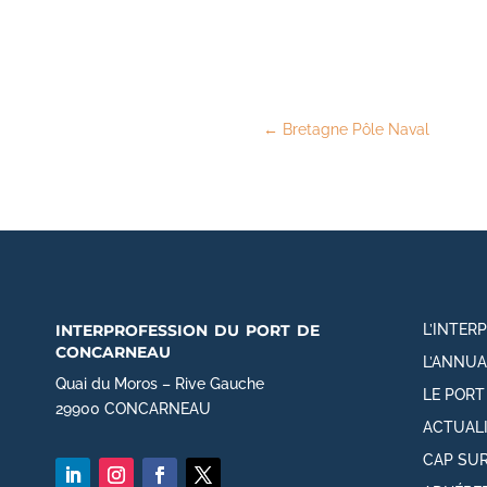
←
Bretagne Pôle Naval
interprofession du port de
L’INTER
concarneau
L’ANNUA
Quai du Moros – Rive Gauche
LE POR
29900 CONCARNEAU
ACTUAL
CAP SUR