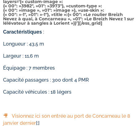
layers='{« custom-image »:
{« 00″: »3982″, »01″: »3973″}, »custom-type »:
{« 00″: »image », »01″: »image »}, »use-skin »:
{« 00″: »-1″, »01″: »-1″}, »title »:{« 00″: »Le roulier Breizh
Nevez à quai, à Concarneau », »01″: »Le Breizh Nevez 1 sur
lélévateur à sangles à Lorient »}}’][/ess_grid]
Caractéristiques
:
Longueur : 43,5 m
Largeur : 11,6 m
Équipage : 7 membres
Capacité passagers : 300 dont 4 PMR
Capacité véhicules : 18 légers
🎥 Visionnez ici son entrée au port de Concarneau le 8
janvier dernier
[:]