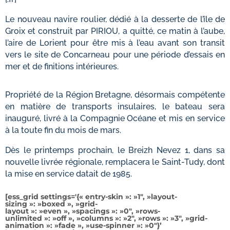
Le nouveau navire roulier, dédié à la desserte de l’île de
Groix et construit par PIRIOU, a quitté, ce matin à l’aube,
l’aire de Lorient pour être mis à l’eau avant son transit
vers le site de Concarneau pour une période d’essais en
mer et de finitions intérieures.
Propriété de la Région Bretagne, désormais compétente
en matière de transports insulaires, le bateau sera
inauguré, livré à la Compagnie Océane et mis en service
à la toute fin du mois de mars.
Dès le printemps prochain, le Breizh Nevez 1, dans sa
nouvelle livrée régionale, remplacera le Saint-Tudy, dont
la mise en service datait de 1985.
[ess_grid settings='{« entry-skin »: »1″, »layout-
sizing »: »boxed », »grid-
layout »: »even », »spacings »: »0″, »rows-
unlimited »: »off », »columns »: »2″, »rows »: »3″, »grid-
animation »: »fade », »use-spinner »: »0″}’