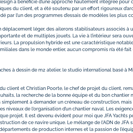
esign a bénéficié d’une approche hautement intégrée pour 
iques du client, et a été soutenu par un effort rigoureux d’ar
alidé par l’un des programmes d’essais de modèles les plus 
déplacement léger, des ailerons stabilisateurs associés à 
portante et de multiples jouets. La vie à l’intérieur sera ou
ieurs. La propulsion hybride est une caractéristique notable
familiales dans le monde entier, aucun compromis n’a été fait
nches à dessin de m2 atelier, le studio international basé à M
u client et Christian Poorte, le chef de projet du client, rem
uhaits, la recherche de la bonne équipe et du bon chantier 
as simplement à demander un créneau de construction, mais 
es niveaux de l’organisation d’un chantier naval. Les exigence
haque projet. Il est devenu évident pour moi que JFA Yachts p
struction de ce navire unique. Le mélange de l’ADN de JFA s
 départements de production internes et la passion de l’équip