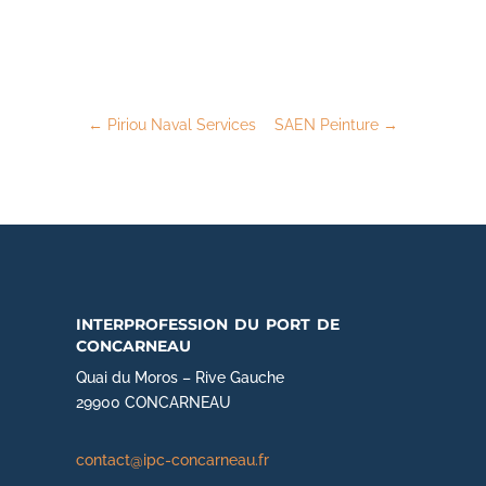
←
Piriou Naval Services
SAEN Peinture
→
interprofession du port de
concarneau
Quai du Moros – Rive Gauche
29900 CONCARNEAU
contact@ipc-concarneau.fr