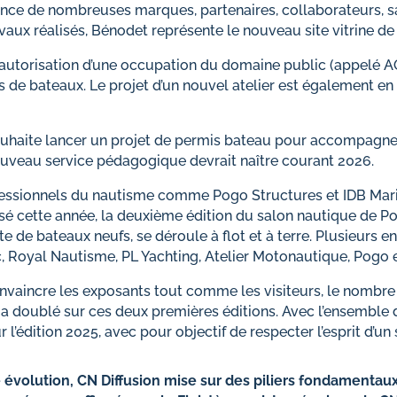
ence de nombreuses marques, partenaires, collaborateurs, 
avaux réalisés, Bénodet représente le nouveau site vitrine d
l’autorisation d’une occupation du domaine public (appelé AO
us de bateaux. Le projet d’un nouvel atelier est également en 
ouhaite lancer un projet de permis bateau pour accompagne
ouveau service pédagogique devrait naître courant 2026.
fessionnels du nautisme comme Pogo Structures et IDB Marine
isé cette année, la deuxième édition du salon nautique de Po
te de bateaux neufs, se déroule à flot et à terre. Plusieurs e
c, Royal Nautisme, PL Yachting, Atelier Motonautique, Pogo 
onvaincre les exposants tout comme les visiteurs, le nombr
 a doublé sur ces deux premières éditions. Avec l’ensemble 
r l’édition 2025, avec pour objectif de respecter l’esprit d’un
évolution, CN Diffusion mise sur des piliers fondamenta