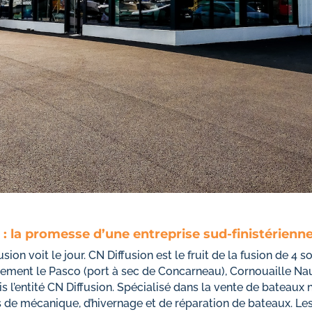
 : la promesse d’une entreprise sud-finistérienn
sion voit le jour. CN Diffusion est le fruit de la fusion de 4
uement le Pasco (port à sec de Concarneau), Cornouaille Na
 l’entité CN Diffusion. Spécialisé dans la vente de bateaux n
es de mécanique, d’hivernage et de réparation de bateaux. L