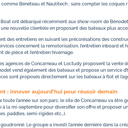
ns comme Bénéteau et Nautitech ; sans compter les coques ri
Boat ont débarqué récemment aux show-room de Bénodet.
 une nouvelle clientèle en proposant des bateaux plus acce
nt des entretiens en suivant les préconisations des construc
ervices concernent la remotorisation, l’entretien inboard et h
t de pièce et l’entretien hivernage.
Les agences de Concarneau et Loctudy proposent la vente de
énodet vend également des bateaux et propose un service d’hi
ces sont proposés directement sur les bateaux à flot et l’age
 : innover aujourd’hui pour réussir demain
x toute l’année sur son parc, le site de Concarneau va être 
 à la mi-septembre pour diversifier son offre et proposer u
s, paddles, semi-rigides etc…).
 goudronné. Le groupe a investi l’année dernière dans la c