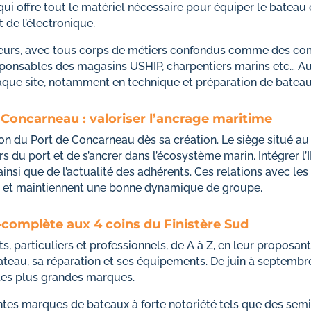
qui offre tout le matériel nécessaire pour équiper le bateau
 de l’électronique.
teurs, avec tous corps de métiers confondus comme des co
ponsables des magasins USHIP, charpentiers marins etc… Aujo
aque site, notamment en technique et préparation de bateau
 Concarneau : valoriser l’ancrage maritime
ssion du Port de Concarneau dès sa création. Le siège situé a
s du port et de s’ancrer dans l’écosystème marin. Intégrer l
 ainsi que de l’actualité des adhérents. Ces relations avec le
 et maintiennent une bonne dynamique de groupe.
a-complète aux 4 coins du Finistère Sud
, particuliers et professionnels, de A à Z, en leur proposan
ateau, sa réparation et ses équipements. De juin à septemb
des plus grandes marques.
entes marques de bateaux à forte notoriété tels que des s