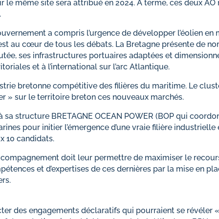
le même site sera attribué en 2024. A terme, ces deux AO r
.
gouvernement a compris l’urgence de développer l’éolien en
es est au cœur de tous les débats. La Bretagne présente de n
joutée, ses infrastructures portuaires adaptées et dimensionn
oriales et à l’international sur l’arc Atlantique.
ie bretonne compétitive des filières du maritime. Le clust
r » sur le territoire breton ces nouveaux marchés.
et à sa structure BRETAGNE OCEAN POWER (BOP qui coordonne 
rines pour initier l’émergence d’une vraie filière industrie
 10 candidats.
ccompagnement doit leur permettre de maximiser le recours
pétences et d’expertises de ces dernières par la mise en 
ers.
cter des engagements déclaratifs qui pourraient se révéler «