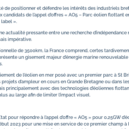
 de positionner et défendre les intérêts des industriels bret
didats de l’appel d’offres « AO5 – Parc éolien flottant en
label ».
s une actualité pressante entre une recherche d’indépendanc
ais impérative.
tionnelle de 3500km, la France comprend, certes tardivement
e présente un gisement majeur d’énergie marine renouvelabl
s.
iement de l’éolien en mer posé avec un premier parc à St B
es projets d’ampleur en cours en Grande Bretagne ou dans le
rmais principalement avec des technologies d’éoliennes flottan
us au large afin de limiter l’impact visuel.
’Etat pour répondre à l’appel d’offre « AO5 » pour 0,25GW d’é
́ début 2023 pour une mise en service de ce premier champ à 