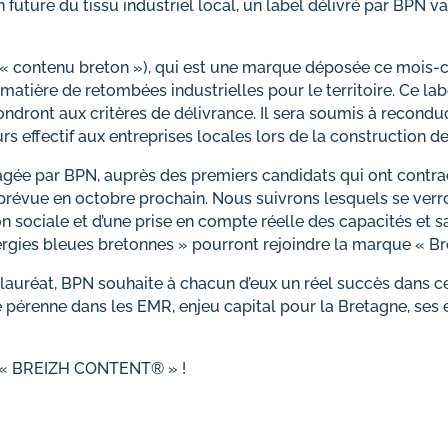
 future du tissu industriel local, un label délivré par BP
« contenu breton »), qui est une marque déposée ce mois-ci
ière de retombées industrielles pour le territoire. Ce label
dront aux critères de délivrance. Il sera soumis à reconduct
rs effectif aux entreprises locales lors de la construction de
ngagée par BPN, auprès des premiers candidats qui ont contr
, prévue en octobre prochain. Nous suivrons lesquels se verro
ociale et d’une prise en compte réelle des capacités et sav
énergies bleues bretonnes » pourront rejoindre la marque « B
e lauréat, BPN souhaite à chacun d’eux un réel succès dans
lle pérenne dans les EMR, enjeu capital pour la Bretagne, ses
 BREIZH CONTENT® » !