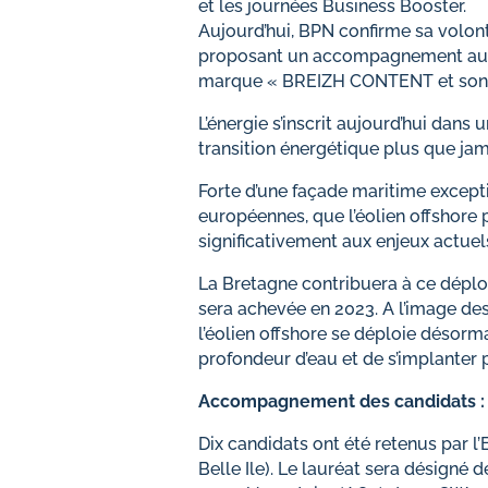
et les journées Business Booster.
Aujourd’hui, BPN confirme sa volonté
proposant un accompagnement aux can
marque « BREIZH CONTENT et son 
L’énergie s’inscrit aujourd’hui dan
transition énergétique plus que jam
Forte d’une façade maritime excep
européennes, que l’éolien offshor
significativement aux enjeux actuel
La Bretagne contribuera à ce déplo
sera achevée en 2023. A l’image d
l’éolien offshore se déploie déso
profondeur d’eau et de s’implanter pl
Accompagnement des candidats :
Dix candidats ont été retenus par l
Belle Ile). Le lauréat sera désigne